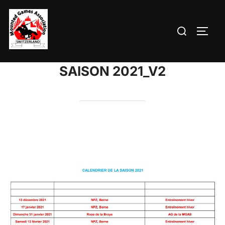
Aller
au
Rechercher :
PERM
contenu
SAISON 2021_V2