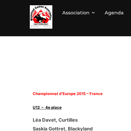
Aller
au
Association
Agenda
contenu
Championnat d’Europe 2015 – France
U12 – 4e place
Léa Davet, Curtilles
Saskia Gottret, Blackyland