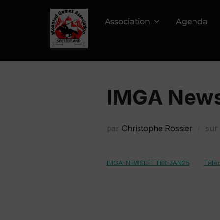
Aller
au
Association
Agenda
contenu
IMGA News
par
Christophe Rossier
sur
IMGA-NEWSLETTER-JAN25
Télé