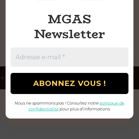
AUTEUR DE LA PUBLICATION
MGAS
Newsletter
ÉCRIT PAR
Christophe Rossier
zerland
Nous ne spammons pas ! Consultez notre
politique de
confidentialité
pour plus d’informations.