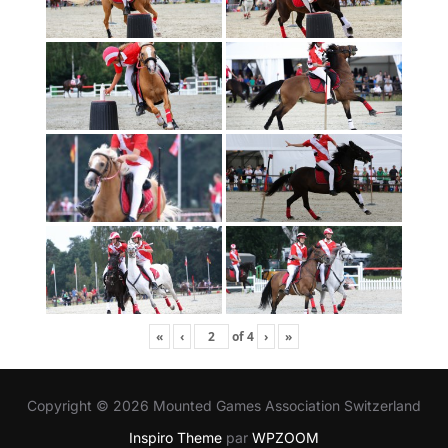
«
‹
of
4
›
»
Copyright © 2026 Mounted Games Association Switzerland
Inspiro Theme
par
WPZOOM