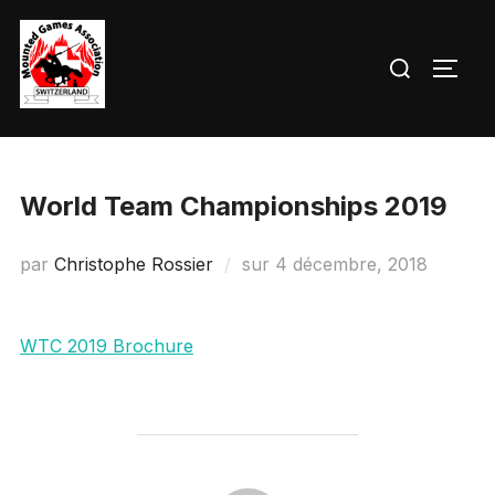
Aller
au
Rechercher :
PERM
contenu
World Team Championships 2019
Publié
par
Christophe Rossier
sur
4 décembre, 2018
le
WTC 2019 Brochure