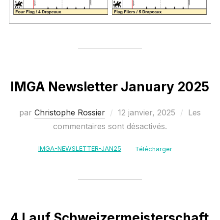
IMGA Newsletter January 2025
Publié
par
Christophe Rossier
12 janvier, 2025
Les
le
commentaires sont désactivés.
IMGA-NEWSLETTER-JAN25
Télécharger
4 Lauf Schweizermeisterschaft