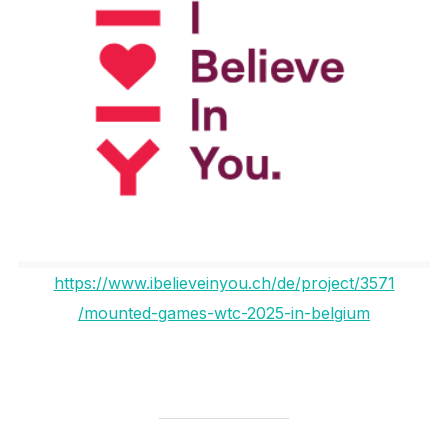
https://www.ibelieveinyou.ch/de/project/3571
/mounted-games-wtc-2025-in-belgium