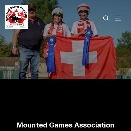
Aller
au
Rechercher :
PERM
contenu
Mounted Games Association