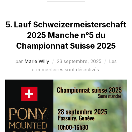
5. Lauf Schweizermeisterschaft
2025 Manche n°5 du
Championnat Suisse 2025
Publié
par
Marie Willy
23 septembre, 2025
Les
le
commentaires sont désactivés.