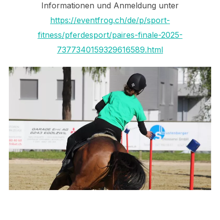
Informationen und Anmeldung unter
https://eventfrog.ch/de/p/sport-
fitness/pferdesport/paires-finale-2025-
7377340159329616589.html