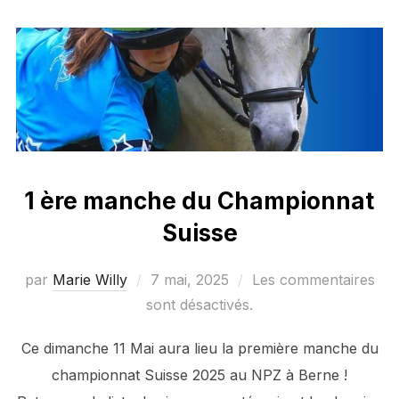
1 ère manche du Championnat
Suisse
Publié
par
Marie Willy
7 mai, 2025
Les commentaires
le
sont désactivés.
Ce dimanche 11 Mai aura lieu la première manche du
championnat Suisse 2025 au NPZ à Berne !