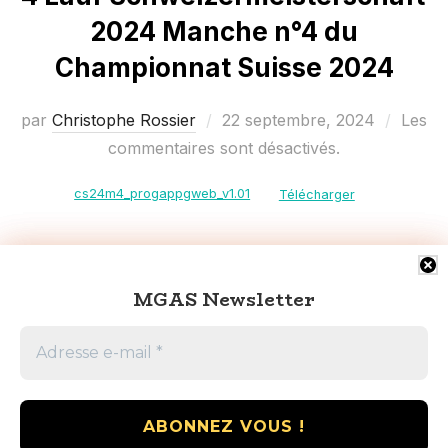
2024 Manche n°4 du
Championnat Suisse 2024
Publié
par
Christophe Rossier
22 septembre, 2024
Les
le
commentaires sont désactivés.
cs24m4_progappgweb_v1.01
Télécharger
MGAS Newsletter
MGAS Newsletter
Pagination
1
2
…
9
des