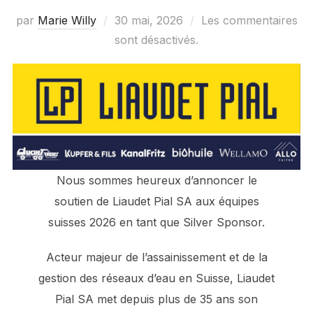
Publié
par
Marie Willy
30 mai, 2026
Les commentaires
le
sont désactivés.
Nous sommes heureux d’annoncer le
soutien de Liaudet Pial SA aux équipes
suisses 2026 en tant que Silver Sponsor.
Acteur majeur de l’assainissement et de la
gestion des réseaux d’eau en Suisse, Liaudet
Pial SA met depuis plus de 35 ans son