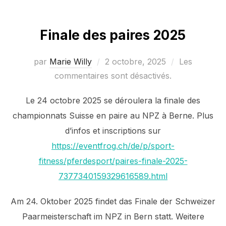
Finale des paires 2025
Publié
par
Marie Willy
2 octobre, 2025
Les
le
commentaires sont désactivés.
Le 24 octobre 2025 se déroulera la finale des
championnats Suisse en paire au NPZ à Berne. Plus
d’infos et inscriptions sur
https://eventfrog.ch/de/p/sport-
fitness/pferdesport/paires-finale-2025-
7377340159329616589.html
Am 24. Oktober 2025 findet das Finale der Schweizer
Paarmeisterschaft im NPZ in Bern statt. Weitere